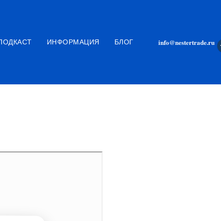
Частный контент
info@nestertrade.ru
ПОДКАСТ
ИНФОРМАЦИЯ
БЛОГ
ЦИИ | ОБЗОР РЫНКА |
ФЬЮЧЕРСЫ