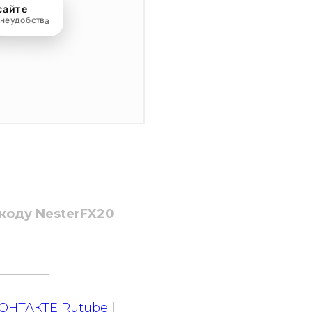
коду NesterFX20
________
ОНТАКТЕ
Rutube
|