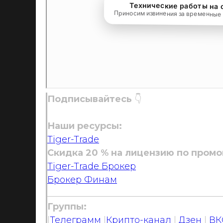
Подписывайтесь
👇
Наши ресурсы:
Tiger-Trade
Скидка 20 % на лицензию по промо
Tiger-Trade Брокер
Брокер Финам
_______________________________________
Группы:
|
Телеграмм
|
Крипто-канал
|
Дзен
|
ВК