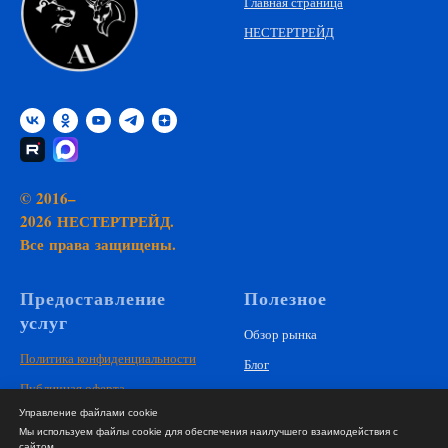
Главная страница
НЕСТЕРТРЕЙД
© 2016–
2026 НЕСТЕРТРЕЙД.
Все права защищены.
Предоставление
Полезное
услуг
Обзор рынка
Политика конфиденциальности
Блог
Публичная оферта
Обратная связь
Управление файлами cookie
Использование cookie
Мы используем файлы cookie для обеспечения наилучшего взаимодействия с
сайтом.