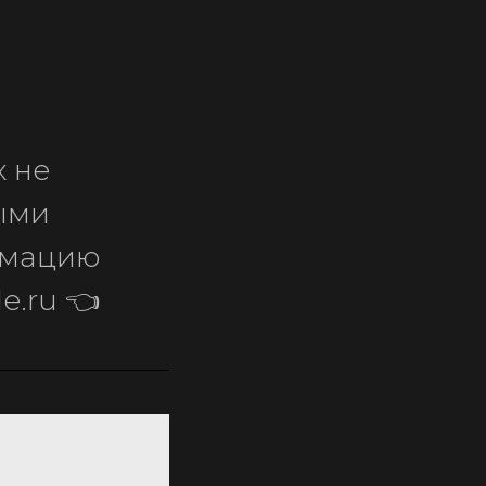
 не
ыми
рмацию
e.ru 👈