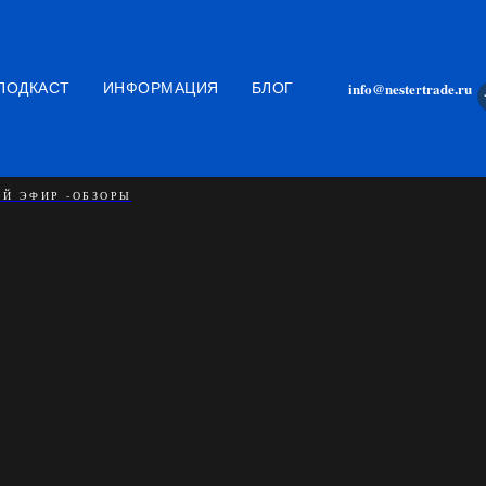
Частный контент
info@nestertrade.ru
ПОДКАСТ
ИНФОРМАЦИЯ
БЛОГ
Инвестиции| Панорама рынка
Й ЭФИР -ОБЗОРЫ