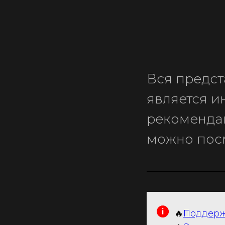
Вся предст
является 
рекоменда
можно посмо
🔥
Поддерж