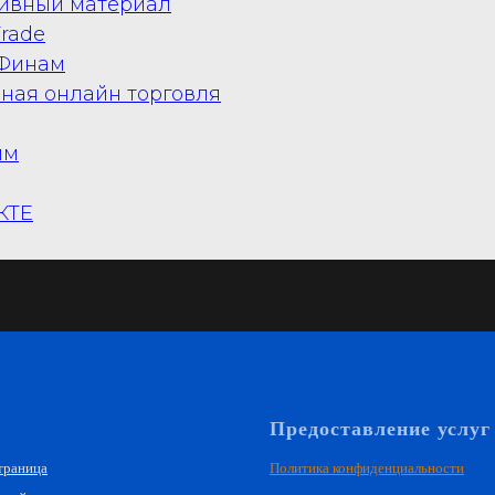
ивный материал
Trade
 Финам
ная онлайн торговля
мм
КТЕ
Предоставление услуг
траница
Политика конфиденциальности