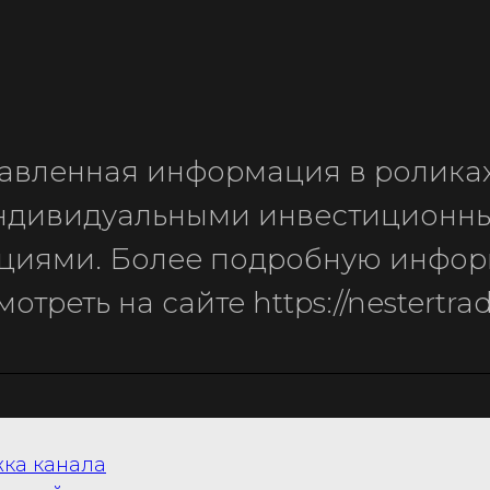
авленная информация в роликах
индивидуальными инвестиционн
циями. Более подробную инфо
треть на сайте https://nestertrad
ка канала