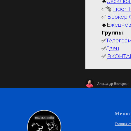
🔥
Эксклюз
✅🐅
Tiger-
✅
Брокер
🔥Е
жеднев
Группы
:
✅
Телегра
✅
Дзен
✅
ВКОНТА
Александр Нестеров
Меню
Главная с