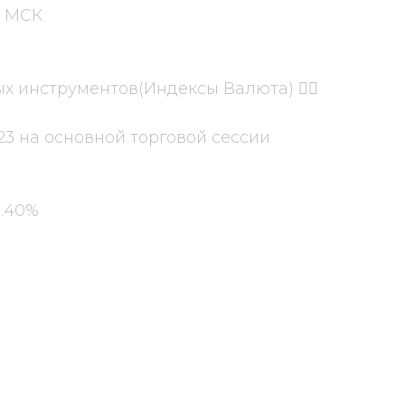
о МСК
х инструментов(Индексы Валюта) 👇🏼
.23 на основной торговой сессии
.40%