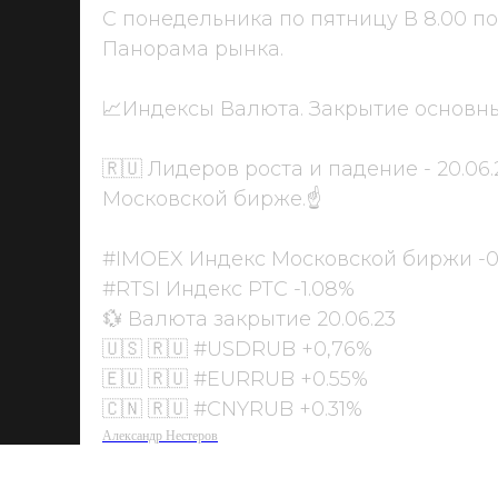
С понедельника по пятницу В 8.00 п
Панорама рынка.
📈Индексы Валюта. Закрытие основны
🇷🇺 Лидеров роста и падение - 20.06
Московской бирже.☝️
#IMOEX Индекс Московской биржи -0
#RTSI Индекс РТС -1.08%
💱 Валюта закрытие 20.06.23
🇺🇸 🇷🇺 #USDRUB +0,76%
🇪🇺 🇷🇺 #EURRUB +0.55%
🇨🇳 🇷🇺 #CNYRUB +0.31%
Александр Нестеров