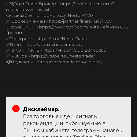
✅🐅Tiger-Trade Брокер - https://broker.tiger.com/?
referral=dww-jmv-vxt
Скидка20 % по промокоду NesterFX20
✅ Брокер Финам - https://partner.finam.ru/rl/11737
Биржа BYBIT - https://www.bybit.com/invite?ref=RMYBX2
Группы:
✅Телеграмм- https://t.me/NesterTrade
✅Дзен- https://dzen.ru/nestertrade.ru
✅ ВКОНТАКТЕ - https://vk.com/club122440260
✅ Rutube - https://rutube.ru/u/nestertrade/
🎧Подкасты - https://nestertrade.mave.digital/
Дисклеймер.
Все торговые идеи, сигналы и
рекомендации, публикуемые в
Личном кабинете, телеграмм канале и