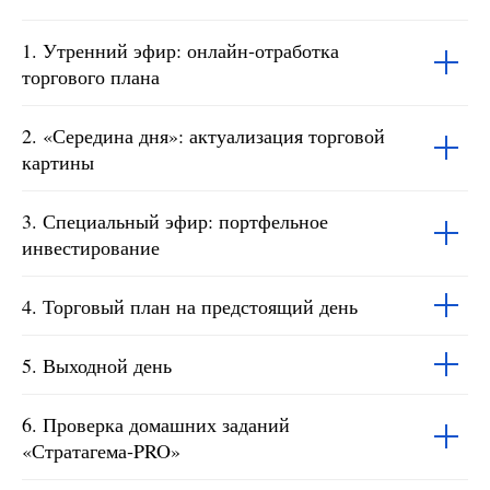
1. Утренний эфир: онлайн‑отработка
торгового плана
Реализация идей рассматривается , как на основе коротких
2. «Середина дня»: актуализация торговой
продаж,
также и длинных покупок (Шорт Лонг) исходя от
картины
основного фона рынка.
3. Специальный эфир: портфельное
инвестирование
4. Торговый план на предстоящий день
5. Выходной день
6. Проверка домашних заданий
«Стратагема‑PRO»