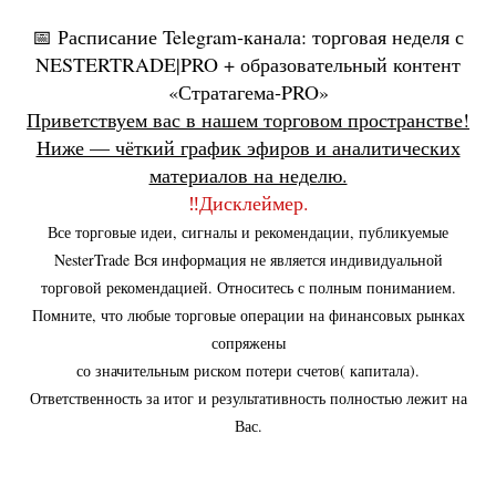
📅 Расписание Telegram‑канала: торговая неделя с
NESTERTRADE|PRO + образовательный контент
Реализация аналитических идей
в течении одного рабочего дня
«Стратагема‑PRO»
(внутридневные идеи),
Приветствуем вас в нашем торговом пространстве!
также рассматриваются
Ниже — чёткий график эфиров и аналитических
позиционные идеи в течении
рабочей недели.
материалов на неделю.
‼️Дисклеймер.
Все торговые идеи, сигналы и рекомендации, публикуемые
Вся выстроенная аналитика на торговом плане отмечена
оповещениями,
NesterTrade Вся информация не является индивидуальной
которые при достижении сигнальных уровней
торговой рекомендацией. Относитесь с полным пониманием.
отправляются автоматически
Помните, что любые торговые операции на финансовых рынках
в телеграмм канал с описанием и изображением.
сопряжены
Если ожидаемая идея срабатывает вне эфира,
со значительным риском потери счетов( капитала).
в телеграмм канал приходит оповещение с описанием +
изображение + сопровождение голосом.
Ответственность за итог и результативность полностью лежит на
Вас.
В течении рабочего времени, открыт телеграмм чат для
информативного общения.