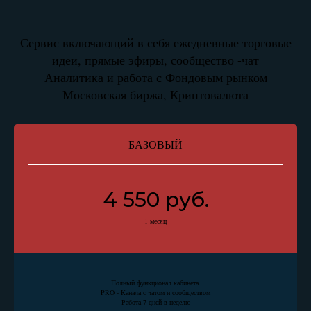
Сервис включающий в себя ежедневные торговые
идеи, прямые эфиры, сообщество -чат
Аналитика и работа с Фондовым рынком
Московская биржа, Криптовалюта
БАЗОВЫЙ
4 550 руб.
1 месяц
Полный функционал кабинета.
PRO - Канала с чатом и сообществом
Работа 7 дней в неделю